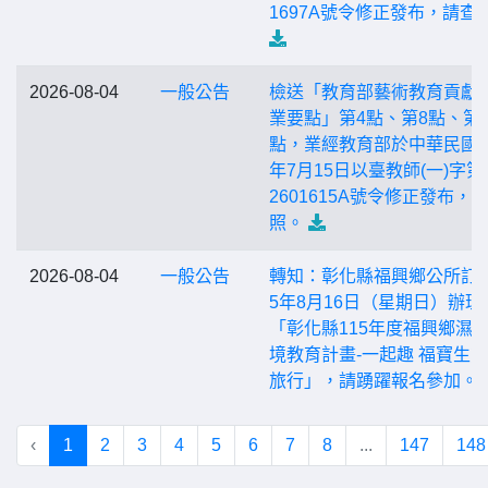
1697A號令修正發布，請查
2026-08-04
一般公告
檢送「教育部藝術教育貢獻
業要點」第4點、第8點、第
點，業經教育部於中華民國1
年7月15日以臺教師(一)字第1
2601615A號令修正發布，
照。
2026-08-04
一般公告
轉知：彰化縣福興鄉公所訂於
5年8月16日（星期日）辦理
「彰化縣115年度福興鄉濕
境教育計畫-一起趣 福寶生
旅行」，請踴躍報名參加。
‹
1
2
3
4
5
6
7
8
...
147
148