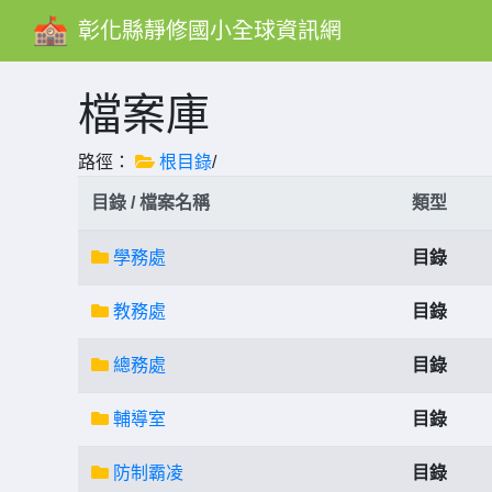
彰化縣靜修國小全球資訊網
檔案庫
路徑：
根目錄
/
目錄 / 檔案名稱
類型
學務處
目錄
教務處
目錄
總務處
目錄
輔導室
目錄
防制霸凌
目錄