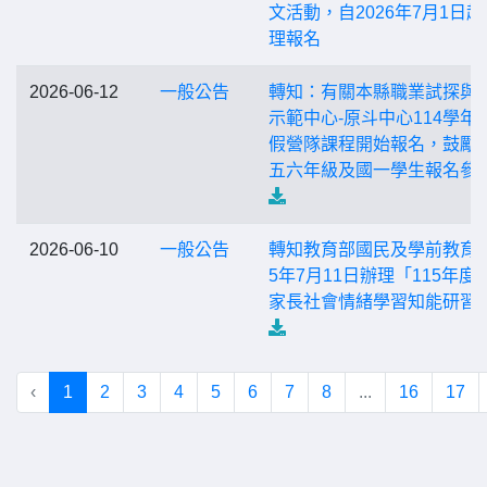
文活動，自2026年7月1日起
理報名
2026-06-12
一般公告
轉知：有關本縣職業試探與
示範中心-原斗中心114學年
假營隊課程開始報名，鼓勵
五六年級及國一學生報名參
2026-06-10
一般公告
轉知教育部國民及學前教育署
5年7月11日辦理「115年度
家長社會情緒學習知能研習
‹
1
2
3
4
5
6
7
8
...
16
17