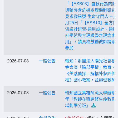
「【ESB03】自殺行為的防
與輔導含危機處理機制研習
見求救訊號-生命守門人〜」
月25日「【ESB10】全方位
習設計研習-通用設計、通用
計學習與合理調整之理念應
用」，請貴校鼓勵教師踴躍
參加
2026-07-08
一般公告
轉知：財團法人陽光社會福
金會廣「臉部平權」教育，
《美感偵探—解構外貌評價
相》國小教案，並辦理教師
2026-07-08
一般公告
轉知國立高雄師範大學辦理1
年「教師在職進修生命教育
增能學分班」