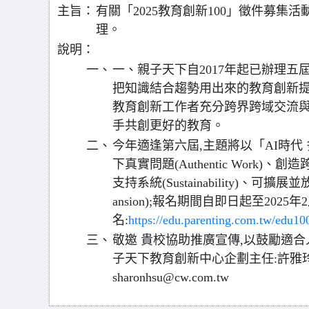
主旨：
有關「2025教育創新100」徵件募集活
理。
說明：
一、
一、親子天下自2017年起已辦理五屆「
把知識結合趨勢用出來的教育創新提
教育創新工作者充分跨界跨域交流與
手共創更好的教育。
二、
今年適逢第六屆,主題將以「AI時代
下真實問題(Authentic Work)、創
支持系統(Sustainability)、可擴展並放大影
ansion);報名期間自即日起至2025
名:
https://edu.parenting.com.tw/edu10
三、
敬邀 貴校協助推廣宣傳,以鼓勵適合
子天下教育創新中心企劃主任:許雅玲小姐,電話
sharonhsu@cw.com.tw