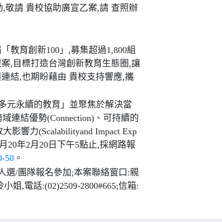
動,敬請 貴校協助廣宣乙案,請 查照辦
教育創新100」,募集超過1,800組
案,目標打造台灣創新教育生態圈,讓
連結,也期盼藉由 貴校支持響應,攜
 多元永續的教育」並聚焦於解決當
造跨域連結優勢(Connection)、可持續的
響力(Scalabilityand Impact Exp
年2月20年2月20日下午5點止,採網路報
0-50
。
人選/團隊報名參加;本案聯絡窗口:親
:(02)2509-2800#665;信箱: