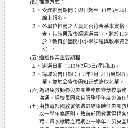
(四)
推薦方式：
１、
受理推薦期間：即日起至113年6月2
線上報名。
２、
各單位推薦之人員是否符合基本資格
查，其結果及後續遴選事宜，將於113
於「教育部國民中小學課程與教學資源
N）。
(五)
遴選作業重要期程：
１、
遴選日期：113年7月3日(星期四)。
２、
錄取公告日期：113年7月12日(星期五
單，並於公告後函知正式錄取名單。
(六)
為避免教師參與央團業務影響學校事務
溝通，經校長同意且服務學年度免兼任
(七)
由教育部國教署依遴選結果聘任央團教
以一學年為原則，教育部國教署得視各
聘，每次續聘之聘期為一學年。另央團