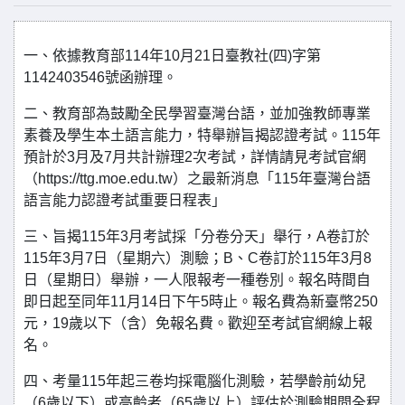
一、依據教育部114年10月21日臺教社(四)字第
1142403546號函辦理。
二、教育部為鼓勵全民學習臺灣台語，並加強教師專業
素養及學生本土語言能力，特舉辦旨揭認證考試。115年
預計於3月及7月共計辦理2次考試，詳情請見考試官網
（https://ttg.moe.edu.tw）之最新消息「115年臺灣台語
語言能力認證考試重要日程表」
三、旨揭115年3月考試採「分卷分天」舉行，A卷訂於
115年3月7日（星期六）測驗；B、C卷訂於115年3月8
日（星期日）舉辦，一人限報考一種卷別。報名時間自
即日起至同年11月14日下午5時止。報名費為新臺幣250
元，19歲以下（含）免報名費。歡迎至考試官網線上報
名。
四、考量115年起三卷均採電腦化測驗，若學齡前幼兒
（6歲以下）或高齡者（65歲以上）評估於測驗期間全程