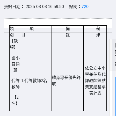
張貼日期： 2025-08-08 16:59:50 點閱：
720
類
項
備
薪
別
目
註
津
【缺
額】
國小
普通
依公立中小
班
學兼任及代
體育專長優先錄
代課
1.
代課教師2名
課教師鐘點
取
教師
費支給基準
表計支
【2
名】