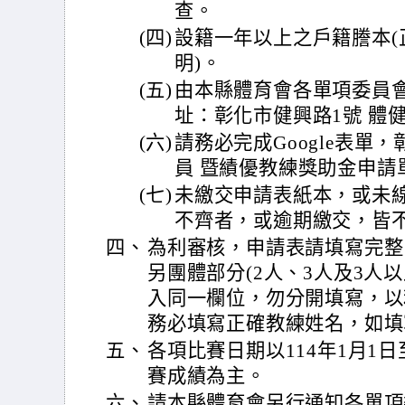
查。
(四)
設籍一年以上之戶籍謄本(
明)。
(五)
由本縣體育會各單項委員會
址：彰化市健興路1號 體健
(六)
請務必完成Google表單
員 暨績優教練獎助金申請單https
(七)
未繳交申請表紙本，或未
不齊者，或逾期繳交，皆
四、
為利審核，申請表請填寫完整
另團體部分(2人、3人及3人
入同一欄位，勿分開填寫，以
務必填寫正確教練姓名，如填
五、
各項比賽日期以114年1月1日
賽成績為主。
六、
請本縣體育會另行通知各單項