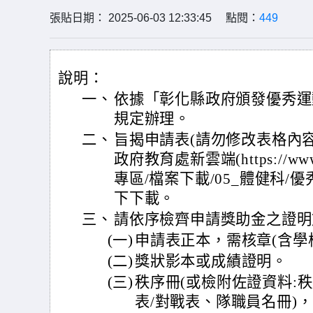
張貼日期： 2025-06-03 12:33:45 點閱：
449
說明：
一、
依據「彰化縣政府頒發優秀運
規定辦理。
二、
旨揭申請表(請勿修改表格內
政府教育處新雲端(https://www.ne
專區/檔案下載/05_體健科
下下載。
三、
請依序檢齊申請獎助金之證明
(一)
申請表正本，需核章(含學
(二)
獎狀影本或成績證明。
(三)
秩序冊(或檢附佐證資料:
表/對戰表、隊職員名冊)