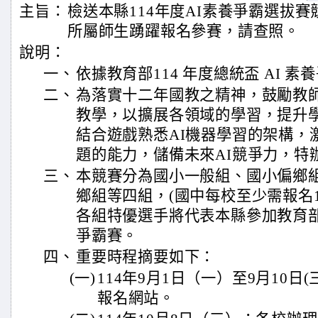
主旨：
檢送本縣114年度AI素養爭霸選拔
所屬師生踴躍報名參賽，請查照。
說明：
一、
依據教育部114 年度總統盃 AI 
二、
為落實十二年國教之精神，鼓勵教師
教學，以擴展各領域的學習，提升
結合遊戲熟悉AI機器學習的架構，
題的能力，儲備未來AI競爭力，特
三、
本競賽分為國小一般組、國小偏鄉
鄉組等四組，(國中每校至少需報名
各組特優選手將代表本縣參加教育部1
爭霸賽。
四、
重要時程摘要如下：
(一)
114年9月1日（一）至9月10日
報名網站。