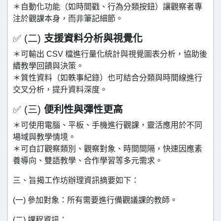
＊自動化功能（如時間戳、行為分類按鈕）讓觀察者專
注於觀課本身，而非筆記細節。
✅ (二)
支援資料分析與視覺化
＊可輸出 CSV 檔進行量化統計與視覺圖表分析，協助後
續教學回饋與決策。
＊質性資料（如軼事紀錄）也可結合分類與時間線進行
交叉分析，提升資料深度。
✅ (三)
便利性與彈性更高
＊可使用電腦、平板、手機進行觀課，靈活應用於不同
場域與教學情境。
＊可自訂觀察類別、觀察對象、時間間隔，快速因應素
養導向、雙語教學、合作學習等多元需求。
三、旨揭工作坊辦理資訊摘要如下：
(一) 參加對象：所有需要進行備觀議課的教師。
(二) 課程資訊：