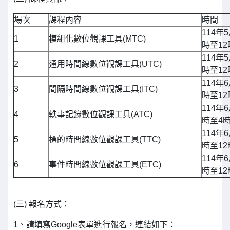
場次
課程內容
時間
114年
1
模組化數位觀課工具(MTC)
時至12
114年
2
通用時間線數位觀課工具(UTC)
時至12
114年
3
間隔時間線數位觀課工具(ITC)
時至12
114年
4
軼事記錄數位觀課工具(ATC)
時至4
114年
5
標的時間線數位觀課工具(TTC)
時至12
114年
6
事件時間線數位觀課工具(ETC)
時至12
(三) 報名方式：
1、請填寫Google表單進行報名，連結如下：