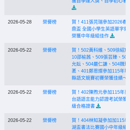
獲自學達人獎、自學初心者
2026-05-28
榮譽榜
賀！411張芫瑞參加2026春
鼎盃 全國小學生英語單字競
榮獲中年級組佳作
2026-05-22
榮譽榜
賀！502黃科維、509徐紹宸
10邵榆茜、509張芸臻、50
允妘、504嚴仁謙、504魏瑀
葇、401鄭恩燦參加115年彰
縣語文競賽初賽榮獲佳績～
2026-05-22
榮譽榜
賀！402陳煦元參加115年臺
台語語言能力認證考試榮獲
級合格證書
2026-05-22
榮譽榜
賀！404林知凝參加加115年
湖盃書法比賽國小中年級組