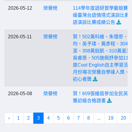
2026-05-12
榮譽榜
114學年度語研賞學藝競賽-
級臺灣台語情境式演說比賽
語演說比賽成績公告
2026-05-11
榮譽榜
賀！502黃科維、朱理恩、
均、吳予瑈、黃彥程、304
潔、308黃鈺凱、310黃爰棠
吳睿恩、505施佩妤參加115
度Cool English自主學習活
月份場次榮獲自學達人獎、
初心者獎
2026-05-08
榮譽榜
賀！609張維庭參加全民英
獲初級合格證書
‹
1
2
3
4
5
6
7
8
...
19
20