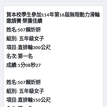
賀本校學生參加
年第
屆無限動力滑輪
114
16
邀請賽
榮獲佳績
姓名
賴炘妍
:507
組別
五年級女子
:
項目
直排輪
公尺
:
300
名次
第一名
:
成績
分
秒
:1
08
27
姓名
賴炘妍
:507
組別
五年級女子
:
項目
直排輪
公尺
:
150