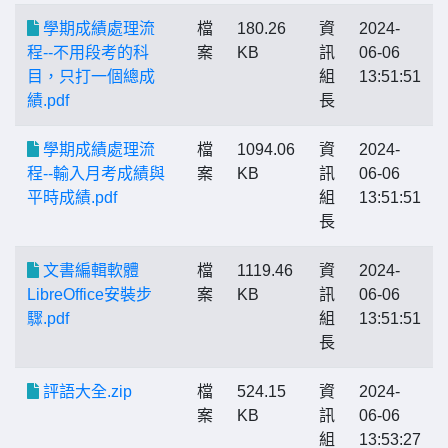
學期成績處理流
檔
180.26
資
2024-
程--不用段考的科
案
KB
訊
06-06
目，只打一個總成
組
13:51:51
績.pdf
長
學期成績處理流
檔
1094.06
資
2024-
程--輸入月考成績與
案
KB
訊
06-06
平時成績.pdf
組
13:51:51
長
文書編輯軟體
檔
1119.46
資
2024-
LibreOffice安裝步
案
KB
訊
06-06
驟.pdf
組
13:51:51
長
評語大全.zip
檔
524.15
資
2024-
案
KB
訊
06-06
組
13:53:27