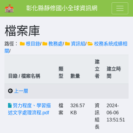
彰化縣靜修國小全球資訊網
檔案庫
路徑：
根目錄
/
教務處
/
資訊組
/
校務系統成績相
關
/
建
類
立
建立時
目錄 / 檔案名稱
型
數量
者
間
上一層
努力程度、學習描
檔
326.57
資
2024-
述文字處理流程.pdf
案
KB
訊
06-06
組
13:51:51
長